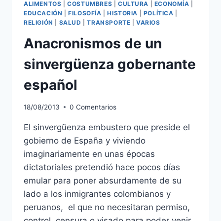
ALIMENTOS
|
COSTUMBRES
|
CULTURA
|
ECONOMÍA
|
EDUCACIÓN
|
FILOSOFÍA
|
HISTORIA
|
POLÍTICA
|
RELIGIÓN
|
SALUD
|
TRANSPORTE
|
VARIOS
Anacronismos de un
sinvergüenza gobernante
español
18/08/2013
0 Comentarios
El sinvergüenza embustero que preside el
gobierno de España y viviendo
imaginariamente en unas épocas
dictatoriales pretendió hace pocos días
emular para poner absurdamente de su
lado a los inmigrantes colombianos y
peruanos, el que no necesitaran permiso,
control, censura o visado para poder venir