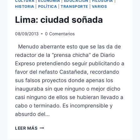
CULTURA
|
ECONOMÍA
|
EDUCACIÓN
|
FILOSOFÍA
|
HISTORIA
|
POLÍTICA
|
TRANSPORTE
|
VARIOS
Lima: ciudad soñada
08/09/2013
0 Comentarios
Menudo aberrante esto que se las da de
redactor de la “prensa chicha” de Diario
Expreso pretendiendo seguir publicitando a
favor del nefasto Castañeda, recordando
sus falsos proyectos donde apenas los
inauguraba sin que ninguno o mejor dicho
casi ninguno de ellos se hubieran llevado a
cabo o terminado. Es incomprensible y
absurdo del…
LIMA:
LEER MÁS
CIUDAD
SOÑADA