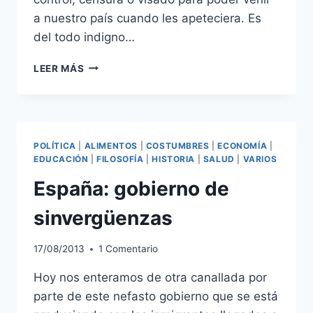
a nuestro país cuando les apeteciera. Es
del todo indigno…
ANACRONISMOS
LEER MÁS
DE
UN
SINVERGÜENZA
GOBERNANTE
ESPAÑOL
POLÍTICA
|
ALIMENTOS
|
COSTUMBRES
|
ECONOMÍA
|
EDUCACIÓN
|
FILOSOFÍA
|
HISTORIA
|
SALUD
|
VARIOS
España: gobierno de
sinvergüenzas
17/08/2013
1 Comentario
Hoy nos enteramos de otra canallada por
parte de este nefasto gobierno que se está