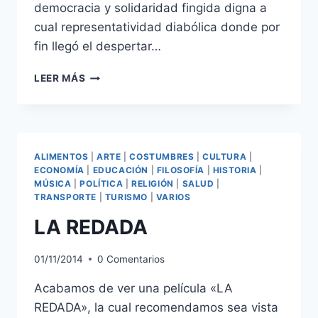
democracia y solidaridad fingida digna a
cual representatividad diabólica donde por
fin llegó el despertar…
EL
LEER MÁS
DÍA
DESPUÉS
ALIMENTOS
|
ARTE
|
COSTUMBRES
|
CULTURA
|
ECONOMÍA
|
EDUCACIÓN
|
FILOSOFÍA
|
HISTORIA
|
MÚSICA
|
POLÍTICA
|
RELIGIÓN
|
SALUD
|
TRANSPORTE
|
TURISMO
|
VARIOS
LA REDADA
01/11/2014
0 Comentarios
Acabamos de ver una película «LA
REDADA», la cual recomendamos sea vista