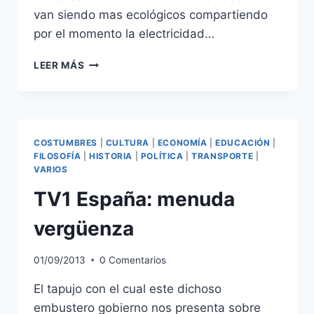
van siendo mas ecológicos compartiendo
por el momento la electricidad…
LAS
LEER MÁS
ZORRAS
ENERGÉTICAS
DE
ESPAÑA
COSTUMBRES
|
CULTURA
|
ECONOMÍA
|
EDUCACIÓN
|
FILOSOFÍA
|
HISTORIA
|
POLÍTICA
|
TRANSPORTE
|
VARIOS
TV1 España: menuda
vergüenza
01/09/2013
0 Comentarios
El tapujo con el cual este dichoso
embustero gobierno nos presenta sobre