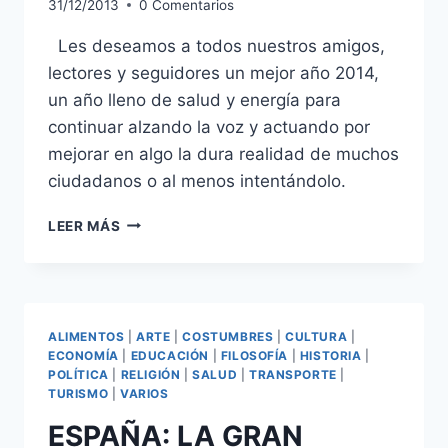
31/12/2013
0 Comentarios
Les deseamos a todos nuestros amigos,
lectores y seguidores un mejor año 2014,
un año lleno de salud y energía para
continuar alzando la voz y actuando por
mejorar en algo la dura realidad de muchos
ciudadanos o al menos intentándolo.
¡FELIZ
LEER MÁS
AÑO
NUEVO
2014!
ALIMENTOS
|
ARTE
|
COSTUMBRES
|
CULTURA
|
ECONOMÍA
|
EDUCACIÓN
|
FILOSOFÍA
|
HISTORIA
|
POLÍTICA
|
RELIGIÓN
|
SALUD
|
TRANSPORTE
|
TURISMO
|
VARIOS
ESPAÑA: LA GRAN