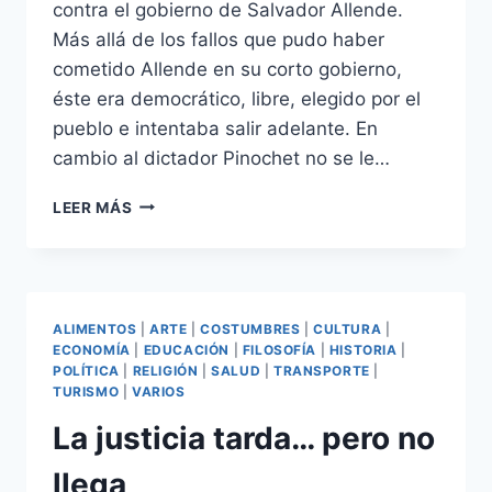
contra el gobierno de Salvador Allende.
Más allá de los fallos que pudo haber
cometido Allende en su corto gobierno,
éste era democrático, libre, elegido por el
pueblo e intentaba salir adelante. En
cambio al dictador Pinochet no se le…
GOLPE
LEER MÁS
A
LA
DEMOCRACIA
ALIMENTOS
|
ARTE
|
COSTUMBRES
|
CULTURA
|
ECONOMÍA
|
EDUCACIÓN
|
FILOSOFÍA
|
HISTORIA
|
POLÍTICA
|
RELIGIÓN
|
SALUD
|
TRANSPORTE
|
TURISMO
|
VARIOS
La justicia tarda… pero no
llega