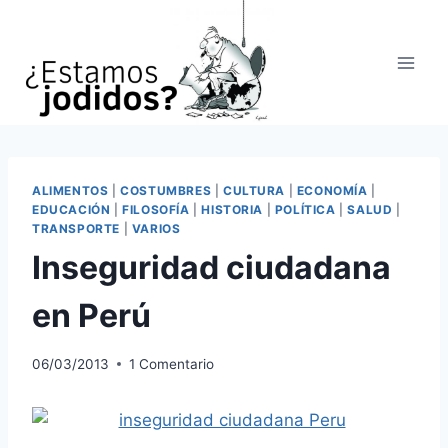
Saltar
al
contenido
ALIMENTOS
|
COSTUMBRES
|
CULTURA
|
ECONOMÍA
|
EDUCACIÓN
|
FILOSOFÍA
|
HISTORIA
|
POLÍTICA
|
SALUD
|
TRANSPORTE
|
VARIOS
Inseguridad ciudadana
en Perú
06/03/2013
1 Comentario