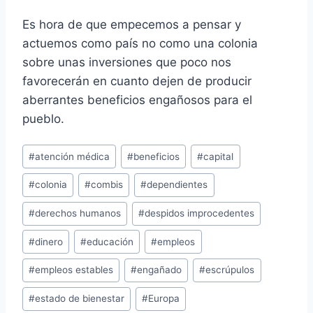
Es hora de que empecemos a pensar y
actuemos como país no como una colonia
sobre unas inversiones que poco nos
favorecerán en cuanto dejen de producir
aberrantes beneficios engañosos para el
pueblo.
Etiquetas
#
atención médica
#
beneficios
#
capital
de
#
colonia
#
combis
#
dependientes
la
entrada:
#
derechos humanos
#
despidos improcedentes
#
dinero
#
educación
#
empleos
#
empleos estables
#
engañado
#
escrúpulos
#
estado de bienestar
#
Europa