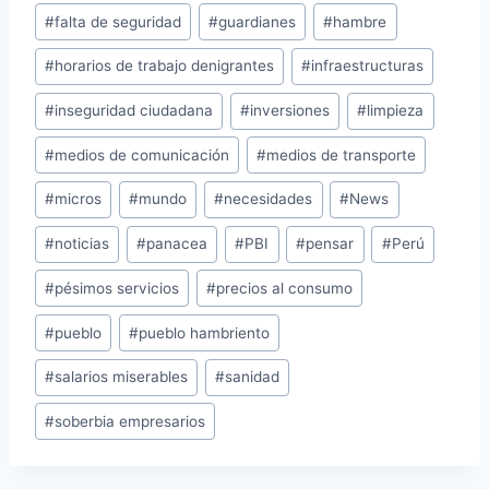
#
falta de seguridad
#
guardianes
#
hambre
#
horarios de trabajo denigrantes
#
infraestructuras
#
inseguridad ciudadana
#
inversiones
#
limpieza
#
medios de comunicación
#
medios de transporte
#
micros
#
mundo
#
necesidades
#
News
#
noticias
#
panacea
#
PBI
#
pensar
#
Perú
#
pésimos servicios
#
precios al consumo
#
pueblo
#
pueblo hambriento
#
salarios miserables
#
sanidad
#
soberbia empresarios