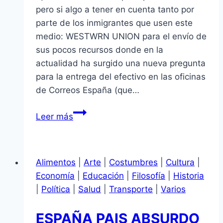
pero si algo a tener en cuenta tanto por
parte de los inmigrantes que usen este
medio: WESTWRN UNION para el envío de
sus pocos recursos donde en la
actualidad ha surgido una nueva pregunta
para la entrega del efectivo en las oficinas
de Correos España (que…
WESTERN
Leer más
UNION
Y
CORREOS
Alimentos
|
Arte
|
Costumbres
|
Cultura
|
ESPAÑA
Economía
|
Educación
|
Filosofía
|
Historia
|
Política
|
Salud
|
Transporte
|
Varios
ESPAÑA PAIS ABSURDO