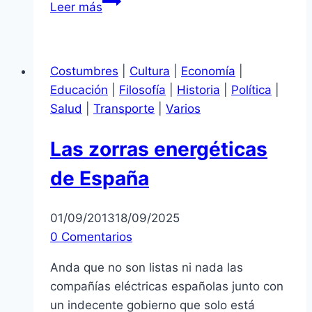
Leer más
y
medios
de
Costumbres
|
Cultura
|
Economía
|
comunicación
Educación
|
Filosofía
|
Historia
|
Política
|
en
Salud
|
Transporte
|
Varios
España
Las zorras energéticas
de España
01/09/2013
18/09/2025
0 Comentarios
Anda que no son listas ni nada las
compañías eléctricas españolas junto con
un indecente gobierno que solo está