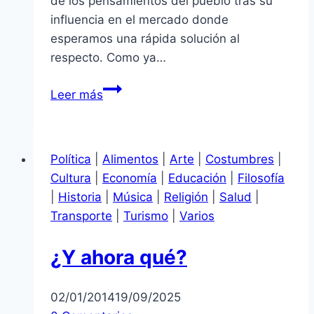
de los pensamientos del pueblo tras su
influencia en el mercado donde
esperamos una rápida solución al
respecto. Como ya…
CONCENTRACIÓN
Leer más
A
LO
PERUANO
Política
|
Alimentos
|
Arte
|
Costumbres
|
Cultura
|
Economía
|
Educación
|
Filosofía
|
Historia
|
Música
|
Religión
|
Salud
|
Transporte
|
Turismo
|
Varios
¿Y ahora qué?
02/01/2014
19/09/2025