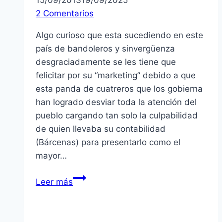
15/09/2013
19/09/2025
2 Comentarios
Algo curioso que esta sucediendo en este
país de bandoleros y sinvergüenza
desgraciadamente se les tiene que
felicitar por su “marketing” debido a que
esta panda de cuatreros que los gobierna
han logrado desviar toda la atención del
pueblo cargando tan solo la culpabilidad
de quien llevaba su contabilidad
(Bárcenas) para presentarlo como el
mayor…
España:
Leer más
sobre
los
sobres