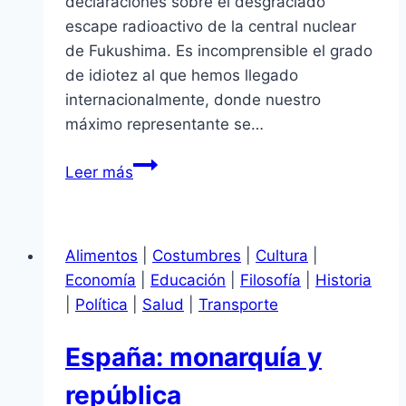
declaraciones sobre el desgraciado
escape radioactivo de la central nuclear
de Fukushima. Es incomprensible el grado
de idiotez al que hemos llegado
internacionalmente, donde nuestro
máximo representante se…
MARCA
Leer más
ESPAÑA
EN
JAPÓN
Alimentos
|
Costumbres
|
Cultura
|
Economía
|
Educación
|
Filosofía
|
Historia
|
Política
|
Salud
|
Transporte
España: monarquía y
república