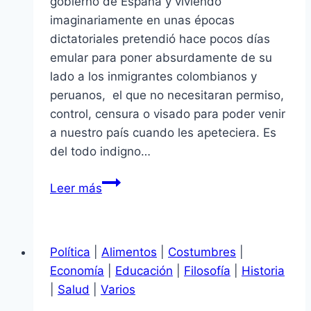
gobierno de España y viviendo
imaginariamente en unas épocas
dictatoriales pretendió hace pocos días
emular para poner absurdamente de su
lado a los inmigrantes colombianos y
peruanos, el que no necesitaran permiso,
control, censura o visado para poder venir
a nuestro país cuando les apeteciera. Es
del todo indigno…
Anacronismos
Leer más
de
un
sinvergüenza
Política
|
Alimentos
|
Costumbres
|
gobernante
Economía
|
Educación
|
Filosofía
|
Historia
español
|
Salud
|
Varios