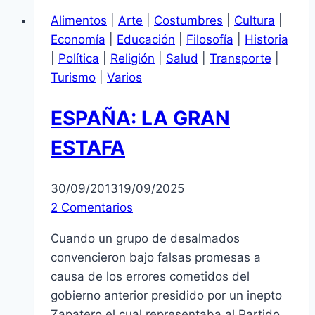
república
Alimentos
|
Arte
|
Costumbres
|
Cultura
|
Economía
|
Educación
|
Filosofía
|
Historia
|
Política
|
Religión
|
Salud
|
Transporte
|
Turismo
|
Varios
ESPAÑA: LA GRAN
ESTAFA
30/09/2013
19/09/2025
2 Comentarios
Cuando un grupo de desalmados
convencieron bajo falsas promesas a
causa de los errores cometidos del
gobierno anterior presidido por un inepto
Zapatero el cual representaba al Partido