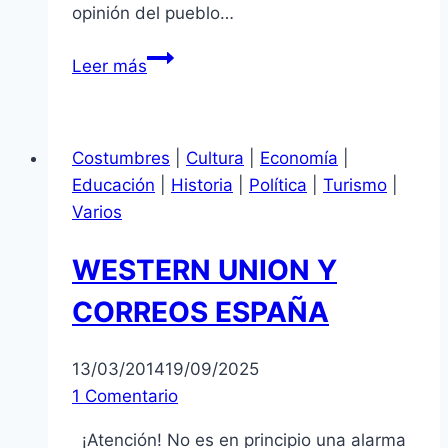
opinión del pueblo…
España:
Leer más
¿Golpe
de
estado?
Costumbres
|
Cultura
|
Economía
|
Educación
|
Historia
|
Política
|
Turismo
|
Varios
WESTERN UNION Y
CORREOS ESPAÑA
13/03/2014
19/09/2025
1 Comentario
¡Atención! No es en principio una alarma