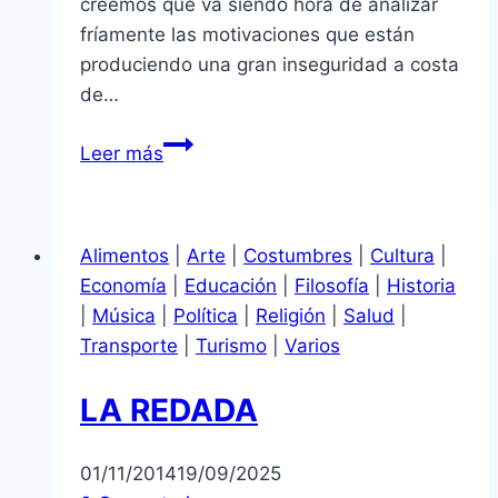
creemos que va siendo hora de analizar
fríamente las motivaciones que están
produciendo una gran inseguridad a costa
de…
TERRORISMO,
Leer más
MAQUIS,
PARTISANOS
Y
Alimentos
|
Arte
|
Costumbres
|
Cultura
|
OTROS
Economía
|
Educación
|
Filosofía
|
Historia
VÁNDALOS
|
Música
|
Política
|
Religión
|
Salud
|
Transporte
|
Turismo
|
Varios
LA REDADA
01/11/2014
19/09/2025