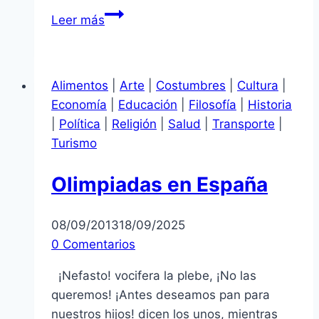
La
Leer más
justicia
tarda…
pero
Alimentos
|
Arte
|
Costumbres
|
Cultura
|
no
Economía
|
Educación
|
Filosofía
|
Historia
llega
|
Política
|
Religión
|
Salud
|
Transporte
|
Turismo
Olimpiadas en España
08/09/2013
18/09/2025
0 Comentarios
¡Nefasto! vocifera la plebe, ¡No las
queremos! ¡Antes deseamos pan para
nuestros hijos! dicen los unos, mientras