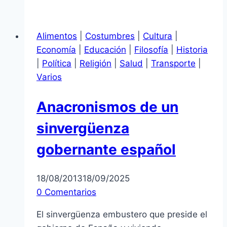
menuda
vergüenza
Alimentos
|
Costumbres
|
Cultura
|
Economía
|
Educación
|
Filosofía
|
Historia
|
Política
|
Religión
|
Salud
|
Transporte
|
Varios
Anacronismos de un
sinvergüenza
gobernante español
18/08/2013
18/09/2025
0 Comentarios
El sinvergüenza embustero que preside el