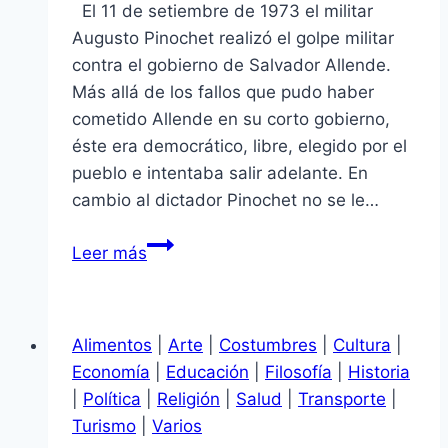
El 11 de setiembre de 1973 el militar
Augusto Pinochet realizó el golpe militar
contra el gobierno de Salvador Allende.
Más allá de los fallos que pudo haber
cometido Allende en su corto gobierno,
éste era democrático, libre, elegido por el
pueblo e intentaba salir adelante. En
cambio al dictador Pinochet no se le…
Golpe
Leer más
a
la
democracia
Alimentos
|
Arte
|
Costumbres
|
Cultura
|
Economía
|
Educación
|
Filosofía
|
Historia
|
Política
|
Religión
|
Salud
|
Transporte
|
Turismo
|
Varios