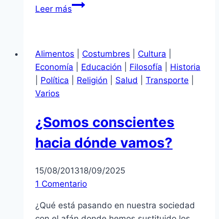
España:
Leer más
gobierno
de
sinvergüenzas
Alimentos
|
Costumbres
|
Cultura
|
Economía
|
Educación
|
Filosofía
|
Historia
|
Política
|
Religión
|
Salud
|
Transporte
|
Varios
¿Somos conscientes
hacia dónde vamos?
15/08/2013
18/09/2025
1 Comentario
¿Qué está pasando en nuestra sociedad
con el afán donde hemos sustituido los