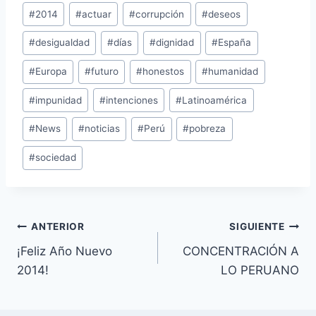
Etiquetas
#
2014
#
actuar
#
corrupción
#
deseos
de
#
desigualdad
#
días
#
dignidad
#
España
la
entrada:
#
Europa
#
futuro
#
honestos
#
humanidad
#
impunidad
#
intenciones
#
Latinoamérica
#
News
#
noticias
#
Perú
#
pobreza
#
sociedad
Navegación
ANTERIOR
SIGUIENTE
¡Feliz Año Nuevo
CONCENTRACIÓN A
de
2014!
LO PERUANO
entradas