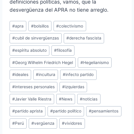
definiciones políticas, vamos, que la
desvergüenza del APRA no tiene arreglo.
Etiquetas
#
apra
#
bolsillos
#
colectivismo
de
#
cubil de sinvergüenzas
#
derecha fascista
la
entrada:
#
espíritu absoluto
#
filosofía
#
Georg Wilhelm Friedrich Hegel
#
Hegelianismo
#
ideales
#
incultura
#
infecto partido
#
intereses personales
#
izquierdas
#
Javier Valle Riestra
#
News
#
noticias
#
partido aprista
#
partido político
#
pensamientos
#
Perú
#
vergüenza
#
vividores