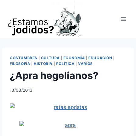
Saltar
al
contenido
COSTUMBRES
|
CULTURA
|
ECONOMÍA
|
EDUCACIÓN
|
FILOSOFÍA
|
HISTORIA
|
POLÍTICA
|
VARIOS
¿Apra hegelianos?
13/03/2013