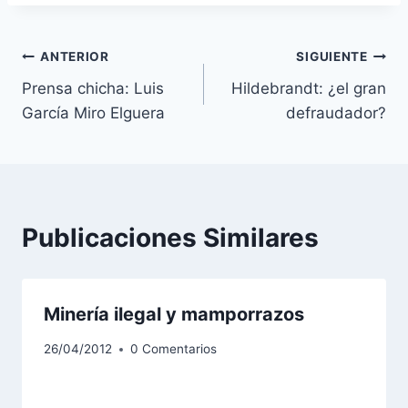
Navegación
ANTERIOR
SIGUIENTE
Prensa chicha: Luis
Hildebrandt: ¿el gran
de
García Miro Elguera
defraudador?
entradas
Publicaciones Similares
Minería ilegal y mamporrazos
26/04/2012
0 Comentarios