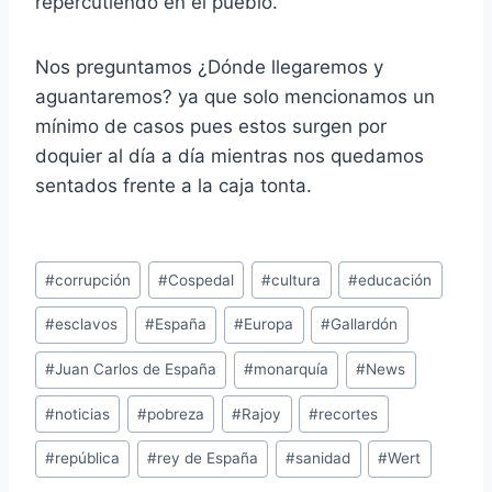
repercutiendo en el pueblo.
Nos preguntamos ¿Dónde llegaremos y
aguantaremos? ya que solo mencionamos un
mínimo de casos pues estos surgen por
doquier al día a día mientras nos quedamos
sentados frente a la caja tonta.
Etiquetas
#
corrupción
#
Cospedal
#
cultura
#
educación
de
#
esclavos
#
España
#
Europa
#
Gallardón
la
entrada:
#
Juan Carlos de España
#
monarquía
#
News
#
noticias
#
pobreza
#
Rajoy
#
recortes
#
república
#
rey de España
#
sanidad
#
Wert