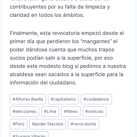
contribuyentes por su falta de limpieza y
claridad en todos los ámbitos.
Finalmente, esta revocatoria empezó desde el
primer día que perdieron los “mangantes” el
poder dándose cuenta que muchos trapos
sucios podían salir a la superficie, por eso
desde este modesto blog si pedimos a nuestra
alcaldesa sean sacados a la superficie para la
información del ciudadano.
Etiquetas
#
Alfonso Baella
#
capitalismo
#
ciudadanos
de
#
elecciones
#
Lima
#
News
#
noticias
la
entrada:
#
Perú
#
poder fascista
#
revocatoria
#
Susana Villarán