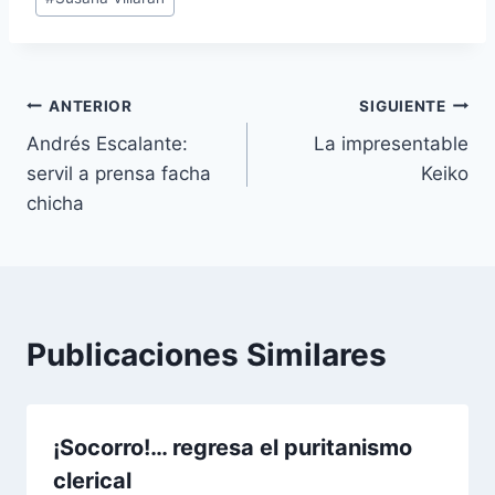
Navegación
ANTERIOR
SIGUIENTE
Andrés Escalante:
La impresentable
de
servil a prensa facha
Keiko
entradas
chicha
Publicaciones Similares
¡Socorro!… regresa el puritanismo
clerical