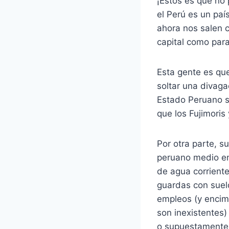
¡Éstos es que no
el Perú es un pa
ahora nos salen 
capital como par
Esta gente es que
soltar una divag
Estado Peruano s
que los Fujimoris 
Por otra parte, s
peruano medio en
de agua corriente
guardas con suel
empleos (y enci
son inexistentes)
o supuestamente l