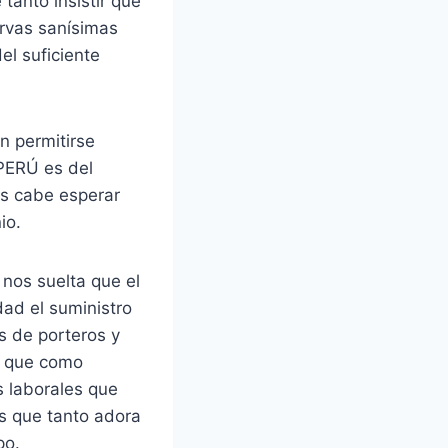
anto insistir que
ervas sanísimas
l suficiente
n permitirse
PERÚ es del
os cabe esperar
io.
 nos suelta que el
ad el suministro
s de porteros y
e que como
 laborales que
es que tanto adora
po.