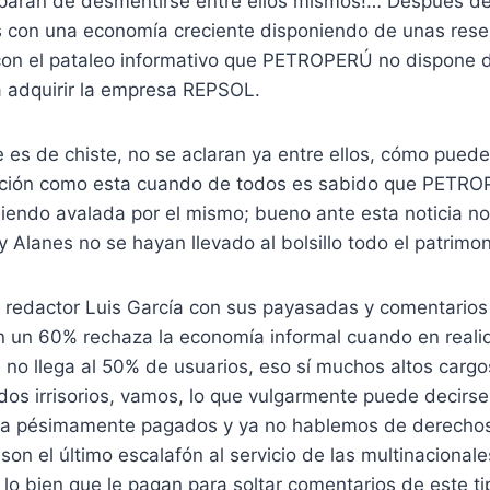
 paran de desmentirse entre ellos mismos!… Después de t
ís con una economía creciente disponiendo de unas res
con el pataleo informativo que PETROPERÚ no dispone de
a adquirir la empresa REPSOL.
 es de chiste, no se aclaran ya entre ellos, cómo puede
ación como esta cuando de todos es sabido que PETRO
iendo avalada por el mismo; bueno ante esta noticia n
y Alanes no se hayan llevado al bolsillo todo el patrimon
u redactor Luis García con sus payasadas y comentarios
 un 60% rechaza la economía informal cuando en realid
 no llega al 50% de usuarios, eso sí muchos altos cargo
dos irrisorios, vamos, lo que vulgarmente puede decirs
ma pésimamente pagados y ya no hablemos de derechos
 son el último escalafón al servicio de las multinacional
o bien que le pagan para soltar comentarios de este ti