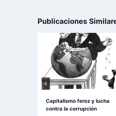
entradas
Publicaciones Similar
á
s
Capitalismo feroz y lucha
contra la corrupción