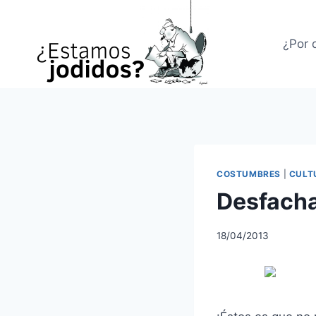
Saltar
al
¿Por 
contenido
COSTUMBRES
|
CULT
Desfacha
18/04/2013