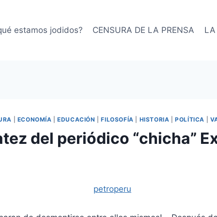
qué estamos jodidos?
CENSURA DE LA PRENSA
LA
URA
|
ECONOMÍA
|
EDUCACIÓN
|
FILOSOFÍA
|
HISTORIA
|
POLÍTICA
|
V
tez del periódico “chicha” E