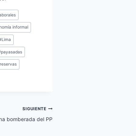
aborales
nomía informal
#
Lima
#
payasadas
reservas
SIGUIENTE
ima bomberada del PP