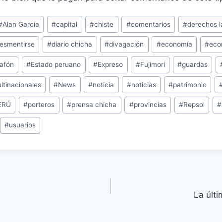
#
Alan García
#
capital
#
chiste
#
comentarios
#
derechos l
esmentirse
#
diario chicha
#
divagación
#
economía
#
eco
lafón
#
Estado peruano
#
Expreso
#
Fujimori
#
guardas
ltinacionales
#
News
#
noticia
#
noticias
#
patrimonio
ERÚ
#
porteros
#
prensa chicha
#
provincias
#
Repsol
#
#
usuarios
La últ