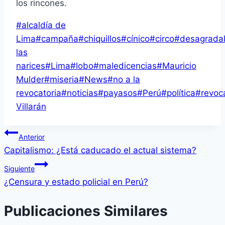
los rincones.
Etiquetas
#
alcaldía de
de
Lima
#
campaña
#
chiquillos
#
cínico
#
circo
#
desagrada
la
las
entrada:
narices
#
Lima
#
lobo
#
maledicencias
#
Mauricio
Mulder
#
miseria
#
News
#
no a la
revocatoria
#
noticias
#
payasos
#
Perú
#
política
#
revoc
Villarán
Navegación
Anterior
Capitalismo: ¿Está caducado el actual sistema?
de
Siguiente
entradas
¿Censura y estado policial en Perú?
Publicaciones Similares