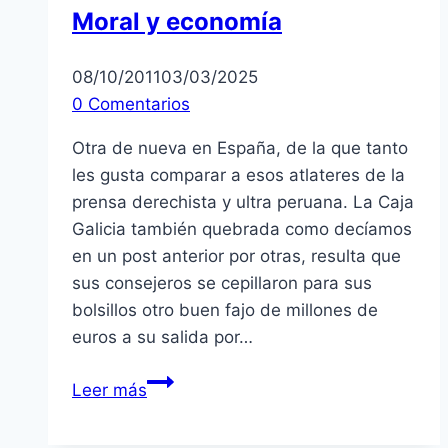
Moral y economía
oda
a
08/10/2011
03/03/2025
Alan
0 Comentarios
García
Otra de nueva en España, de la que tanto
les gusta comparar a esos atlateres de la
prensa derechista y ultra peruana. La Caja
Galicia también quebrada como decíamos
en un post anterior por otras, resulta que
sus consejeros se cepillaron para sus
bolsillos otro buen fajo de millones de
euros a su salida por…
Moral
Leer más
y
economía