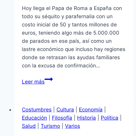
Hoy llega el Papa de Roma a España con
todo su séquito y parafernalia con un
costo inicial de 50 y tantos millones de
euros, teniendo algo más de 5.000.000
de parados en ese país, así como un
lastre económico que incluso hay regiones
donde se retrasan las ayudas familiares
con la excusa de confirmación…
Visita
Leer más
del
Papa
a
Costumbres
|
Cultura
|
Economía
|
España
Educación
|
Filosofía
|
Historia
|
Política
|
Salud
|
Turismo
|
Varios