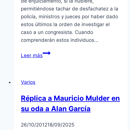
de enjuiciamento, si la hubiere,
permitiéndose tachar de desfachatez a la
policía, ministros y jueces por haber dado
estos últimos la orden de investigar el
caso a un congresista. Cuando
comprenderán estos individuos…
Desfachatez
Leer más
periodística
en
Perú
Varios
Réplica a Mauricio Mulder en
su oda a Alan García
26/10/2012
18/09/2025