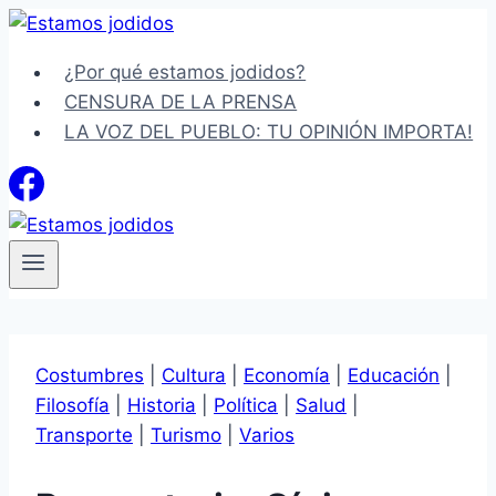
Saltar
al
¿Por qué estamos jodidos?
contenido
CENSURA DE LA PRENSA
LA VOZ DEL PUEBLO: TU OPINIÓN IMPORTA!
Costumbres
|
Cultura
|
Economía
|
Educación
|
Filosofía
|
Historia
|
Política
|
Salud
|
Transporte
|
Turismo
|
Varios