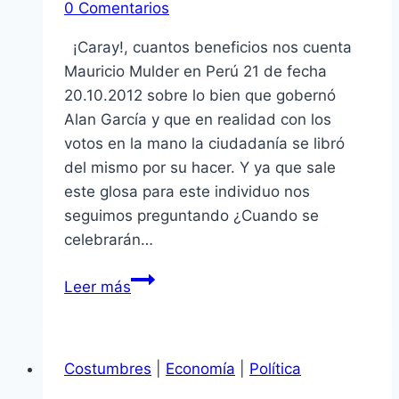
0 Comentarios
¡Caray!, cuantos beneficios nos cuenta
Mauricio Mulder en Perú 21 de fecha
20.10.2012 sobre lo bien que gobernó
Alan García y que en realidad con los
votos en la mano la ciudadanía se libró
del mismo por su hacer. Y ya que sale
este glosa para este individuo nos
seguimos preguntando ¿Cuando se
celebrarán…
Réplica
Leer más
a
Mauricio
Mulder
Costumbres
|
Economía
|
Política
en
su