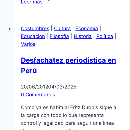
Leer más
MICCIONAR
SE
HA
Costumbres
|
Cultura
|
Economía
|
DE
Educación
|
Filosofía
|
Historia
|
Política
|
PAGAR
Varios
EN
PERÚ?
Desfachatez periodística en
Perú
20/06/2012
04/03/2025
0 Comentarios
Como ya es habitual Fritz Dubois sigue a
la carga con todo lo que representa
control y legalidad para seguir una línea