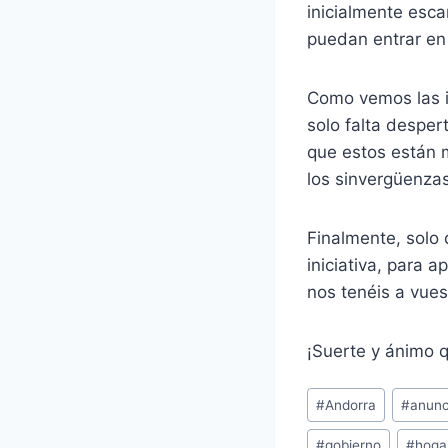
inicialmente esc
puedan entrar en
Como vemos las i
solo falta despert
que estos están 
los sinvergüenzas
Finalmente, solo
iniciativa, para 
nos tenéis a vues
¡Suerte y ánimo q
Etiquetas
#
Andorra
#
anunc
de
#
gobierno
#
hoga
la