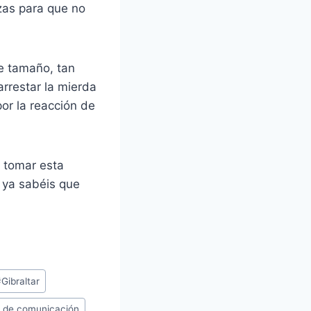
zas para que no
e tamaño, tan
arrestar la mierda
or la reacción de
a tomar esta
y ya sabéis que
#
Gibraltar
 de comunicación