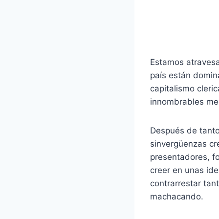
Estamos atraves
país están domin
capitalismo cleri
innombrables medi
Después de tant
sinvergüenzas cr
presentadores, fo
creer en unas ide
contrarrestar tan
machacando.