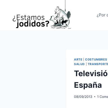
Saltar
al
¿Por 
contenido
ARTE
|
COSTUMBRES
SALUD
|
TRANSPORT
Televisi
España
08/09/2013
1 Come