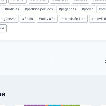
#
noticias
#
partidos políticos
#
pegatinas
#
poder
#
pre
vergüenzas
#
Spain
#
televisión
#
televisión libre
#
televisi
ube
es