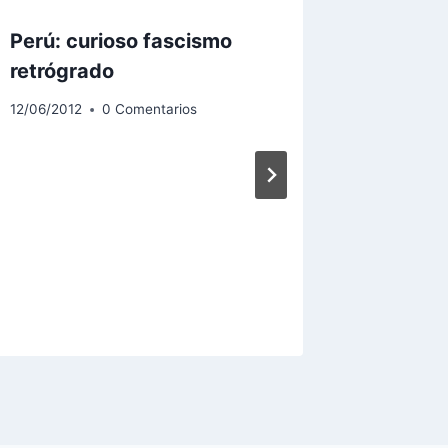
Perú: curioso fascismo
Privaci
retrógrado
Perú
12/06/2012
0 Comentarios
16/02/2013