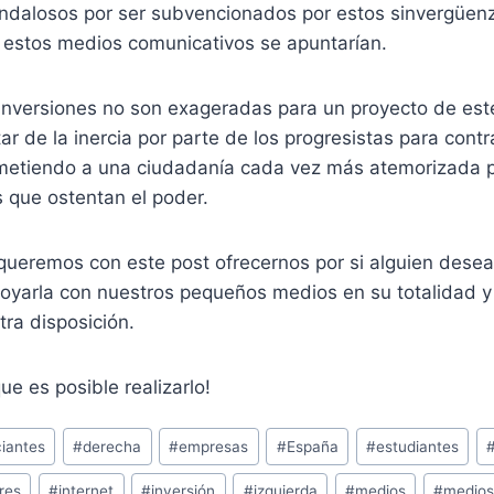
andalosos por ser subvencionados por estos sinvergüen
 estos medios comunicativos se apuntarían.
nversiones no son exageradas para un proyecto de est
ar de la inercia por parte de los progresistas para contr
metiendo a una ciudadanía cada vez más atemorizada p
 que ostentan el poder.
 queremos con este post ofrecernos por si alguien dese
apoyarla con nuestros pequeños medios en su totalidad 
tra disposición.
ue es posible realizarlo!
iantes
#
derecha
#
empresas
#
España
#
estudiantes
res
#
internet
#
inversión
#
izquierda
#
medios
#
medios