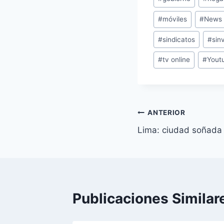
entrada:
#
móviles
#
News
#
sindicatos
#
sin
#
tv online
#
Yout
Navegación
ANTERIOR
Lima: ciudad soñada
de
entradas
Publicaciones Similar