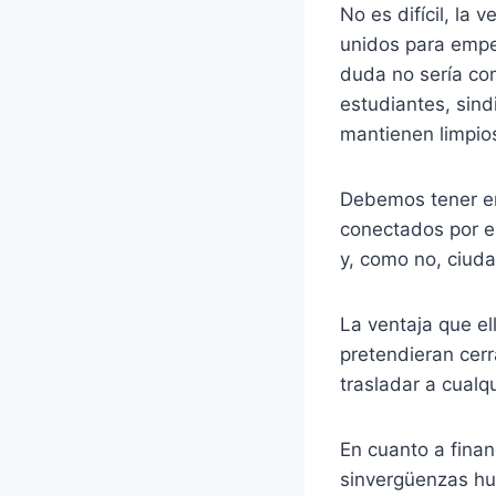
No es difícil, la 
unidos para empe
duda no sería com
estudiantes, sind
mantienen limpios
Debemos tener en
conectados por e
y, como no, ciud
La ventaja que el
pretendieran cerr
trasladar a cualqu
En cuanto a fina
sinvergüenzas hun