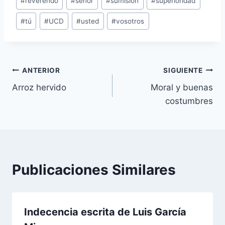
#
reverendo
#
señor
#
sumisión
#
superioridad
#
tú
#
UCD
#
usted
#
vosotros
Navegación
ANTERIOR
SIGUIENTE
Arroz hervido
Moral y buenas
de
costumbres
entradas
Publicaciones Similares
Indecencia escrita de Luis García