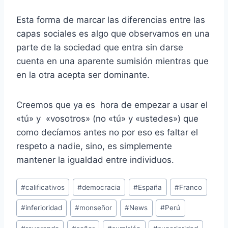
Esta forma de marcar las diferencias entre las
capas sociales es algo que observamos en una
parte de la sociedad que entra sin darse
cuenta en una aparente sumisión mientras que
en la otra acepta ser dominante.
Creemos que ya es hora de empezar a usar el
«tú» y «vosotros» (no «tú» y «ustedes») que
como decíamos antes no por eso es faltar el
respeto a nadie, sino, es simplemente
mantener la igualdad entre individuos.
Etiquetas
#
calificativos
#
democracia
#
España
#
Franco
de
#
inferioridad
#
monseñor
#
News
#
Perú
la
entrada: