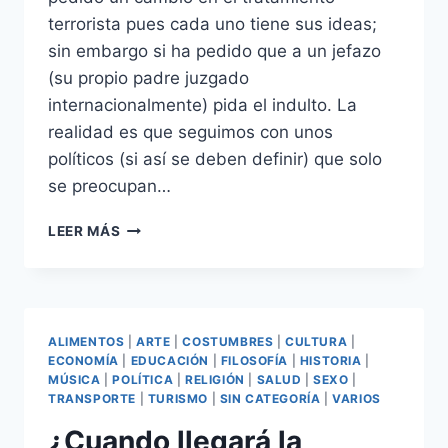
terrorista pues cada uno tiene sus ideas;
sin embargo si ha pedido que a un jefazo
(su propio padre juzgado
internacionalmente) pida el indulto. La
realidad es que seguimos con unos
políticos (si así se deben definir) que solo
se preocupan…
KEIKO
LEER MÁS
FUJIMORI
Y
SUS
INTERESES
FAMILIARES
ALIMENTOS
|
ARTE
|
COSTUMBRES
|
CULTURA
|
ECONOMÍA
|
EDUCACIÓN
|
FILOSOFÍA
|
HISTORIA
|
MÚSICA
|
POLÍTICA
|
RELIGIÓN
|
SALUD
|
SEXO
|
TRANSPORTE
|
TURISMO
|
SIN CATEGORÍA
|
VARIOS
¿Cuando llegará la