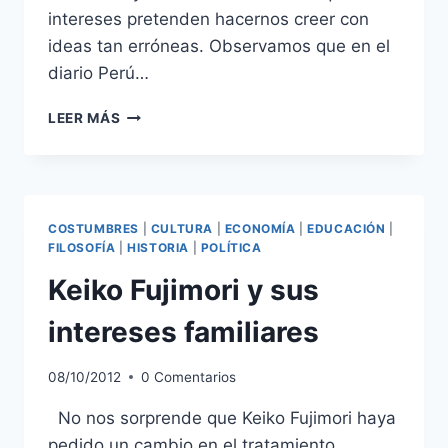
intereses pretenden hacernos creer con
ideas tan erróneas. Observamos que en el
diario Perú…
PAPANATADAS
LEER MÁS
Y
SANDECES
COSTUMBRES
|
CULTURA
|
ECONOMÍA
|
EDUCACIÓN
|
FILOSOFÍA
|
HISTORIA
|
POLÍTICA
Keiko Fujimori y sus
intereses familiares
08/10/2012
0 Comentarios
No nos sorprende que Keiko Fujimori haya
pedido un cambio en el tratamiento