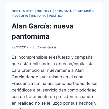
LA
ALCALDESA
COSTUMBRES
|
CULTURA
|
ECONOMÍA
|
EDUCACIÓN
|
DE
FILOSOFÍA
|
HISTORIA
|
POLÍTICA
LIMA:
Alan García: nueva
SUSANA
VILLARÁN
pantomima
(PARTE
2)
22/11/2012
0 Comentarios
Es incomprensible el esfuerzo y campaña
que está realizando la derecha/capitalista
para promocionar nuevamene a Alan
García donde ayer mismo en el canal
Frecuencia Latina así como portadas de los
periódicos a su servicio dan como prioridad
con un tratamiento de presidente cuando
en realidad no se le juzgó por sus hechos y