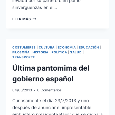
llevada por su parte o bien por lo
sinvergüenzas en el…
¡LOS
LEER MÁS
QUE
NO
APRENDEN!
COSTUMBRES
|
CULTURA
|
ECONOMÍA
|
EDUCACIÓN
|
FILOSOFÍA
|
HISTORIA
|
POLÍTICA
|
SALUD
|
TRANSPORTE
Última pantomima del
gobierno español
04/08/2013
0 Comentarios
Curiosamente el día 23/7/2013 y uno
después de anunciar el impresentable
embustero presidente Rajoy que se dignara