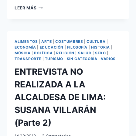
ENTREVISTA
LEER MÁS
NO
REALIZADA
A
LA
ALCALDESA
ALIMENTOS
|
ARTE
|
COSTUMBRES
|
CULTURA
|
DE
ECONOMÍA
|
EDUCACIÓN
|
FILOSOFÍA
|
HISTORIA
|
LIMA:
MÚSICA
|
POLÍTICA
|
RELIGIÓN
|
SALUD
|
SEXO
|
SUSANA
TRANSPORTE
|
TURISMO
|
SIN CATEGORÍA
|
VARIOS
VILLARÁN
ENTREVISTA NO
(PARTE
4
REALIZADA A LA
Y
ÚLTIMA)
ALCALDESA DE LIMA:
SUSANA VILLARÁN
(Parte 2)