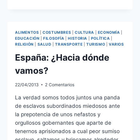
PPK
Y
ALANES
A
COMERSE
ALIMENTOS
|
COSTUMBRES
|
CULTURA
|
ECONOMÍA
|
EL
EDUCACIÓN
|
FILOSOFÍA
|
HISTORIA
|
POLÍTICA
|
PERÚ
RELIGIÓN
|
SALUD
|
TRANSPORTE
|
TURISMO
|
VARIOS
España: ¿Hacia dónde
vamos?
22/04/2013
2 Comentarios
La verdad somos todos juntos una panda
de esclavos subordinados miedosos ante
la prepotencia de unos nefastos y
orgullosos gobernantes que aparte de
tenernos aprisionados a cual peor sumiso
esclavo, saltamos y brincamos alrededor