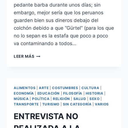
pedante barba durante unos días; sin
embargo, mejor sería que los peruanos
guarden bien sus dineros debajo del
colchón debido a que “Gürtel” (para los que
no lo sepan es la estafa que poco a poco
va contaminando a todos…
¡RAJOY
LEER MÁS
SE
VA
A
PERÚ!
ALIMENTOS
|
ARTE
|
COSTUMBRES
|
CULTURA
|
ECONOMÍA
|
EDUCACIÓN
|
FILOSOFÍA
|
HISTORIA
|
MÚSICA
|
POLÍTICA
|
RELIGIÓN
|
SALUD
|
SEXO
|
TRANSPORTE
|
TURISMO
|
SIN CATEGORÍA
|
VARIOS
ENTREVISTA NO