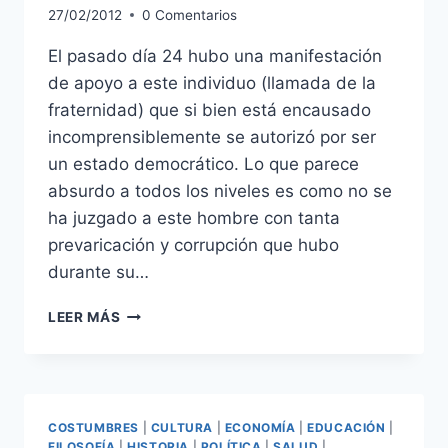
27/02/2012
0 Comentarios
El pasado día 24 hubo una manifestación
de apoyo a este individuo (llamada de la
fraternidad) que si bien está encausado
incomprensiblemente se autorizó por ser
un estado democrático. Lo que parece
absurdo a todos los niveles es como no se
ha juzgado a este hombre con tanta
prevaricación y corrupción que hubo
durante su…
OTRA
LEER MÁS
SOBRE
ALAN
GARCÍA
COSTUMBRES
|
CULTURA
|
ECONOMÍA
|
EDUCACIÓN
|
FILOSOFÍA
|
HISTORIA
|
POLÍTICA
|
SALUD
|