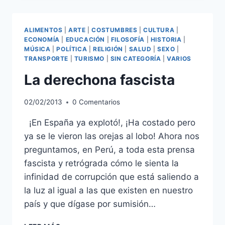
Y
EL
PARTIDO
ALIMENTOS
|
ARTE
|
COSTUMBRES
|
CULTURA
|
POPULAR
ECONOMÍA
|
EDUCACIÓN
|
FILOSOFÍA
|
HISTORIA
|
MÚSICA
|
POLÍTICA
|
RELIGIÓN
|
SALUD
|
SEXO
|
TRANSPORTE
|
TURISMO
|
SIN CATEGORÍA
|
VARIOS
La derechona fascista
02/02/2013
0 Comentarios
¡En España ya explotó!, ¡Ha costado pero
ya se le vieron las orejas al lobo! Ahora nos
preguntamos, en Perú, a toda esta prensa
fascista y retrógrada cómo le sienta la
infinidad de corrupción que está saliendo a
la luz al igual a las que existen en nuestro
país y que dígase por sumisión…
LA