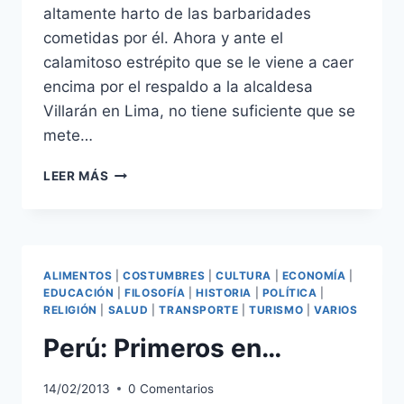
altamente harto de las barbaridades
cometidas por él. Ahora y ante el
calamitoso estrépito que se le viene a caer
encima por el respaldo a la alcaldesa
Villarán en Lima, no tiene suficiente que se
mete…
ALAN
LEER MÁS
GARCÍA:
EL
ETERNO
EX
ALIMENTOS
|
COSTUMBRES
|
CULTURA
|
ECONOMÍA
|
EDUCACIÓN
|
FILOSOFÍA
|
HISTORIA
|
POLÍTICA
|
RELIGIÓN
|
SALUD
|
TRANSPORTE
|
TURISMO
|
VARIOS
Perú: Primeros en…
14/02/2013
0 Comentarios