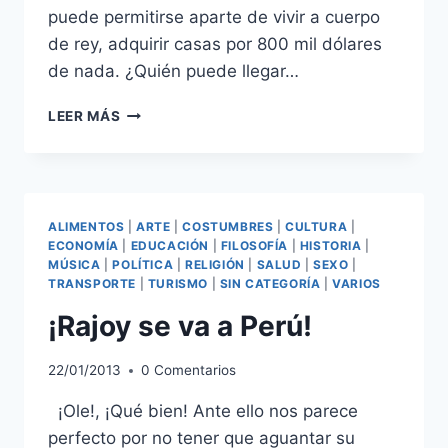
puede permitirse aparte de vivir a cuerpo
de rey, adquirir casas por 800 mil dólares
de nada. ¿Quién puede llegar…
ALAN
LEER MÁS
GARCÍA
COMPRA
CHOZA
PARA
VIVIR
ALIMENTOS
|
ARTE
|
COSTUMBRES
|
CULTURA
|
ECONOMÍA
|
EDUCACIÓN
|
FILOSOFÍA
|
HISTORIA
|
MÚSICA
|
POLÍTICA
|
RELIGIÓN
|
SALUD
|
SEXO
|
TRANSPORTE
|
TURISMO
|
SIN CATEGORÍA
|
VARIOS
¡Rajoy se va a Perú!
22/01/2013
0 Comentarios
¡Ole!, ¡Qué bien! Ante ello nos parece
perfecto por no tener que aguantar su