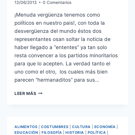
13/06/2013
0 Comentarios
¡Menuda vergüenza tenemos como
políticos en nuestro pais!, con toda la
desvergüenza del mundo éstos dos
representantes osan soltar la noticia de
haber llegado a “ententes” ya tan solo
resta convencer a los partidos minoritarios
para que lo acepten. La verdad tanto el
uno como el otro, los cuales más bien
parecen “hermanaditos” para sus…
ARREGLOS
LEER MÁS
Y
APAÑOS
ENTRE
PP
Y
ALIMENTOS
|
COSTUMBRES
|
CULTURA
|
ECONOMÍA
|
PSOE
EDUCACIÓN
|
FILOSOFÍA
|
HISTORIA
|
POLÍTICA
|