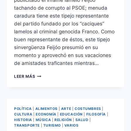
publicitado el infame lamelo Feijóo
tachando de corrupto al PSOE; menuda
caradura tiene este tipejo representante
del partido fundado por los “caciques”
lamelos al criminal genocida Franco. Como
buen representante de éstos, este tipejo
sinvergüenza Feijóo presumió en su
momento y aprovechó en sus vacaciones
de amistades traficantes mientras…
DIME
LEER MÁS
DE
QUE
PRESUMES
Y
TE
POLÍTICA
|
ALIMENTOS
|
ARTE
|
COSTUMBRES
|
DIRÉ
CULTURA
|
ECONOMÍA
|
EDUCACIÓN
|
FILOSOFÍA
|
QUE
HISTORIA
|
MÚSICA
|
RELIGIÓN
|
SALUD
|
TE
TRANSPORTE
|
TURISMO
|
VARIOS
FALTA