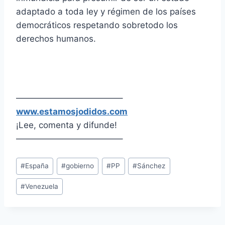
adaptado a toda ley y régimen de los países
democráticos respetando sobretodo los
derechos humanos.
————————————–
www.estamosjodidos.com
¡Lee, comenta y difunde!
————————————–
Etiquetas
#
España
#
gobierno
#
PP
#
Sánchez
de
#
Venezuela
la
entrada: