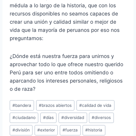
médula a lo largo de la historia, que con los
recursos disponibles no seamos capaces de
crear una unión y calidad similar o mejor de
vida que la mayoría de peruanos por eso nos
preguntamos:
¿Dónde está nuestra fuerza para unirnos y
aprovechar todo lo que ofrece nuestro querido
Perú para ser uno entre todos omitiendo o
aparcando los intereses personales, religiosos
o de raza?
Etiquetas
#
bandera
#
brazos abiertos
#
calidad de vida
de
#
ciudadano
#
días
#
diversidad
#
diversos
la
entrada:
#
división
#
exterior
#
fuerza
#
historia