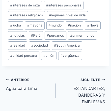
#
intereses de raza
#
intereses personales
#
intereses religiosos
#
lágrimas nivel de vida
#
lucha
#
mayoría
#
mundo
#
nación
#
News
#
noticias
#
Perú
#
peruanos
#
primer mundo
#
realidad
#
sociedad
#
South America
#
unidad peruana
#
unión
#
vergüenza
Navegación
ANTERIOR
SIGUIENTE
Agua para Lima
ESTANDARTES,
de
BANDERAS Y
entradas
EMBLEMAS