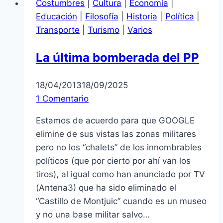
Costumbres
|
Cultura
|
Economía
|
REVOCATORIA:
Educación
|
Filosofía
|
Historia
|
Política
|
¡Viva
Transporte
|
Turismo
|
Varios
la
juerga
La última bomberada del PP
legislativa
constitucional!
18/04/2013
18/09/2025
1 Comentario
Estamos de acuerdo para que GOOGLE
elimine de sus vistas las zonas militares
pero no los “chalets” de los innombrables
políticos (que por cierto por ahí van los
tiros), al igual como han anunciado por TV
(Antena3) que ha sido eliminado el
“Castillo de Montjuic” cuando es un museo
y no una base militar salvo…