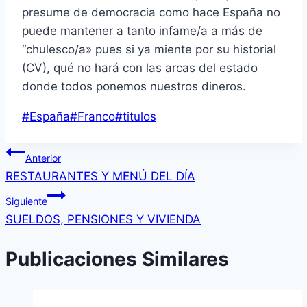
presume de democracia como hace España no
puede mantener a tanto infame/a a más de
“chulesco/a» pues si ya miente por su historial
(CV), qué no hará con las arcas del estado
donde todos ponemos nuestros dineros.
Etiquetas
#
España
#
Franco
#
titulos
de
Navegación
la
Anterior
entrada:
RESTAURANTES Y MENÚ DEL DÍA
de
Siguiente
entradas
SUELDOS, PENSIONES Y VIVIENDA
Publicaciones Similares