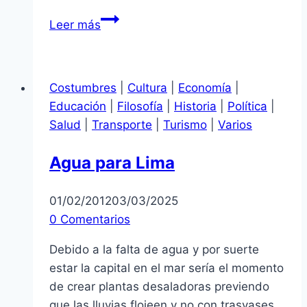
La
Leer más
última
bomberada
del
Costumbres
|
Cultura
|
Economía
|
PP
Educación
|
Filosofía
|
Historia
|
Política
|
Salud
|
Transporte
|
Turismo
|
Varios
Agua para Lima
01/02/2012
03/03/2025
0 Comentarios
Debido a la falta de agua y por suerte
estar la capital en el mar sería el momento
de crear plantas desaladoras previendo
que las lluvias flojeen y no con trasvases,