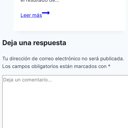
El
Leer más
mayor
embuste
de
Deja una respuesta
los
gobernantes
Tu dirección de correo electrónico no será publicada.
españoles
Los campos obligatorios están marcados con
*