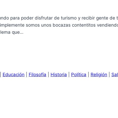
mundo para poder disfrutar de turismo y recibir gente 
simplemente somos unos bocazas contentitos vendiendo
oblema que…
|
Educación
|
Filosofía
|
Historia
|
Política
|
Religión
|
Sa