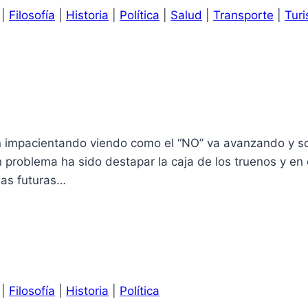
|
Filosofía
|
Historia
|
Política
|
Salud
|
Transporte
|
Tur
n impacientando viendo como el “NO” va avanzando y s
an problema ha sido destapar la caja de los truenos y e
las futuras…
|
Filosofía
|
Historia
|
Política