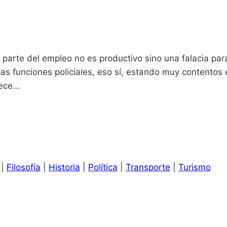
rte del empleo no es productivo sino una falacia para
las funciones policiales, eso sí, estando muy contentos
rece…
|
Filosofía
|
Historia
|
Política
|
Transporte
|
Turismo