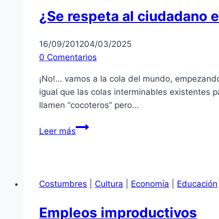
¿Se respeta al ciudadano 
16/09/2012
04/03/2025
0 Comentarios
¡No!… vamos a la cola del mundo, empezando po
igual que las colas interminables existentes 
llamen “cocoteros” pero…
¿Se
Leer más
respeta
al
ciudadano
en
Costumbres
|
Cultura
|
Economía
|
Educación
Perú?
Empleos improductivos