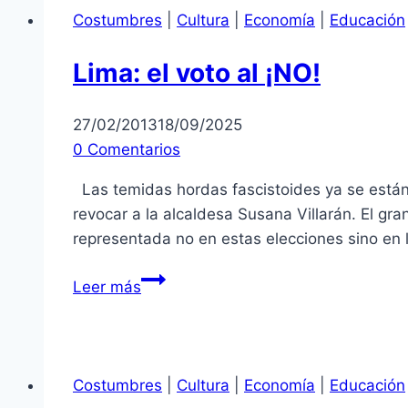
Costumbres
|
Cultura
|
Economía
|
Educación
Lima: el voto al ¡NO!
27/02/2013
18/09/2025
0 Comentarios
Las temidas hordas fascistoides ya se está
revocar a la alcaldesa Susana Villarán. El gr
representada no en estas elecciones sino en 
Lima:
Leer más
el
voto
al
¡NO!
Costumbres
|
Cultura
|
Economía
|
Educación