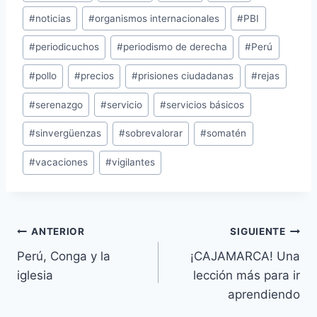
#
noticias
#
organismos internacionales
#
PBI
#
periodicuchos
#
periodismo de derecha
#
Perú
#
pollo
#
precios
#
prisiones ciudadanas
#
rejas
#
serenazgo
#
servicio
#
servicios básicos
#
sinvergüenzas
#
sobrevalorar
#
somatén
#
vacaciones
#
vigilantes
Navegación
ANTERIOR
SIGUIENTE
Perú, Conga y la
¡CAJAMARCA! Una
de
iglesia
lección más para ir
entradas
aprendiendo