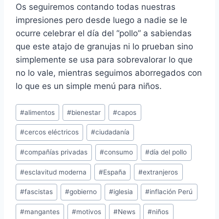
Os seguiremos contando todas nuestras
impresiones pero desde luego a nadie se le
ocurre celebrar el día del “pollo” a sabiendas
que este atajo de granujas ni lo prueban sino
simplemente se usa para sobrevalorar lo que
no lo vale, mientras seguimos aborregados con
lo que es un simple menú para niños.
Etiquetas
#
alimentos
#
bienestar
#
capos
de
#
cercos eléctricos
#
ciudadanía
la
entrada:
#
compañías privadas
#
consumo
#
día del pollo
#
esclavitud moderna
#
España
#
extranjeros
#
fascistas
#
gobierno
#
iglesia
#
inflación Perú
#
mangantes
#
motivos
#
News
#
niños