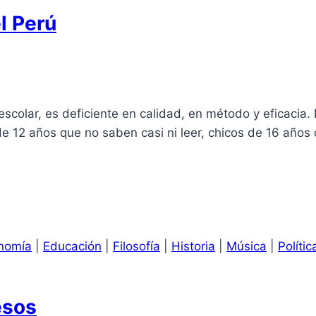
l Perú
escolar, es deficiente en calidad, en método y eficaci
de 12 años que no saben casi ni leer, chicos de 16 años
nomía
|
Educación
|
Filosofía
|
Historia
|
Música
|
Polític
esos