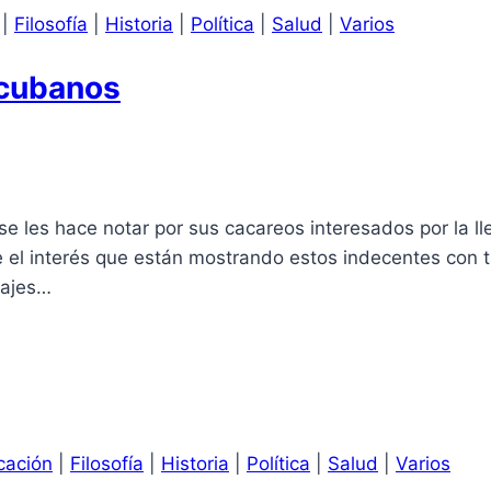
|
Filosofía
|
Historia
|
Política
|
Salud
|
Varios
 cubanos
se les hace notar por sus cacareos interesados por la l
 el interés que están mostrando estos indecentes con 
tajes…
cación
|
Filosofía
|
Historia
|
Política
|
Salud
|
Varios