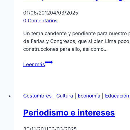
01/06/2012
04/03/2025
0 Comentarios
Un tema candente y pendiente para nuestro paí
de Ferias y Congresos, que si bien Lima poc
construcciones para ello, así como…
Perú,
Leer más
Lima:
Ferias
y
Congresos
Costumbres
|
Cultura
|
Economía
|
Educación
Periodismo e intereses
30/11/2011
03/03/2025