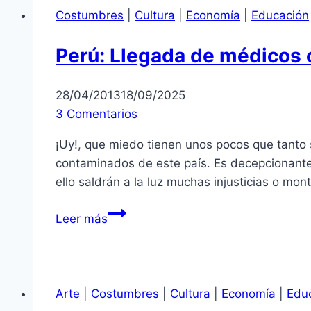
Costumbres
|
Cultura
|
Economía
|
Educación
Perú: Llegada de médicos
28/04/2013
18/09/2025
3 Comentarios
¡Uy!, que miedo tienen unos pocos que tanto 
contaminados de este país. Es decepcionante
ello saldrán a la luz muchas injusticias o mon
Perú:
Leer más
Llegada
de
médicos
cubanos
Arte
|
Costumbres
|
Cultura
|
Economía
|
Edu