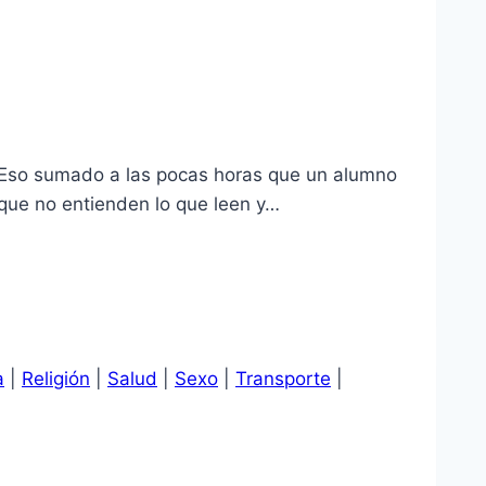
a. Eso sumado a las pocas horas que un alumno
 que no entienden lo que leen y…
a
|
Religión
|
Salud
|
Sexo
|
Transporte
|