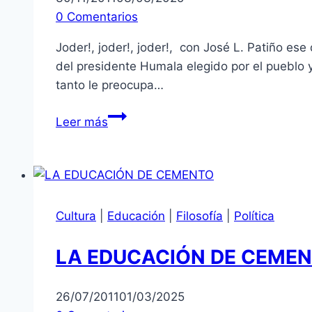
0 Comentarios
Joder!, joder!, joder!, con José L. Patiño es
del presidente Humala elegido por el pueblo 
tanto le preocupa…
Periodismo
Leer más
e
intereses
Cultura
|
Educación
|
Filosofía
|
Política
LA EDUCACIÓN DE CEME
26/07/2011
01/03/2025