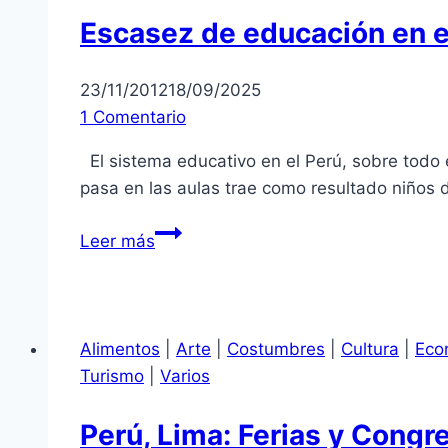
Escasez de educación en e
23/11/2012
18/09/2025
1 Comentario
El sistema educativo en el Perú, sobre todo 
pasa en las aulas trae como resultado niños 
Escasez
Leer más
de
educación
en
el
Alimentos
|
Arte
|
Costumbres
|
Cultura
|
Eco
Perú
Turismo
|
Varios
Perú, Lima: Ferias y Congr