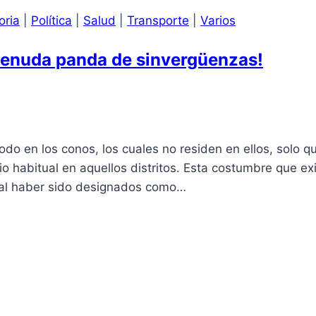
oria
|
Política
|
Salud
|
Transporte
|
Varios
¡menuda panda de sinvergüenzas!
do en los conos, los cuales no residen en ellos, solo q
io habitual en aquellos distritos. Esta costumbre que ex
e al haber sido designados como…