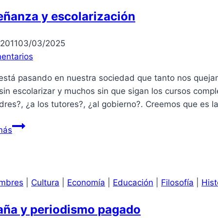
panda
eñanza y escolarización
de
sinvergüenzas!
/2011
03/03/2025
entarios
está pasando en nuestra sociedad que tanto nos quejam
sin escolarizar y muchos sin que sigan los cursos com
dres?, ¿a los tutores?, ¿al gobierno?. Creemos que es 
Enseñanza
más
y
escolarización
mbres
|
Cultura
|
Economía
|
Educación
|
Filosofía
|
Hist
aña y periodismo pagado