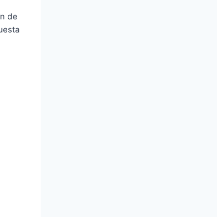
án de
uesta