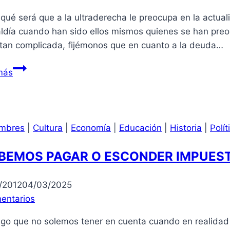
ué será que a la ultraderecha le preocupa en la actuali
aldía cuando han sido ellos mismos quienes se han preo
 tan complicada, fijémonos que en cuanto a la deuda…
Ultraderecha
más
peruana
y
la
revocatoria
mbres
|
Cultura
|
Economía
|
Educación
|
Historia
|
Polít
a
Susana
BEMOS PAGAR O ESCONDER IMPUEST
Villarán
/2012
04/03/2025
entarios
go que no solemos tener en cuenta cuando en realidad e