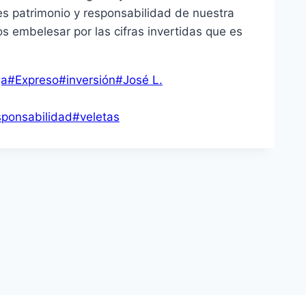
 es patrimonio y responsabilidad de nuestra
s embelesar por las cifras invertidas que es
ga
#
Expreso
#
inversión
#
José L.
sponsabilidad
#
veletas