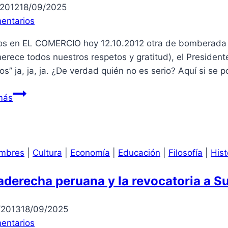
/2012
18/09/2025
entarios
s en EL COMERCIO hoy 12.10.2012 otra de bomberada (y 
erece todos nuestros respetos y gratitud), el President
s” ja, ja, ja. ¿De verdad quién no es serio? Aquí si se 
Médicos
más
mbres
|
Cultura
|
Economía
|
Educación
|
Filosofía
|
Hist
aderecha peruana y la revocatoria a S
/2013
18/09/2025
entarios