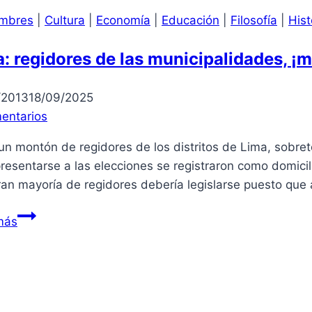
mbres
|
Cultura
|
Economía
|
Educación
|
Filosofía
|
Hist
: regidores de las municipalidades, 
/2013
18/09/2025
entarios
 montón de regidores de los distritos de Lima, sobreto
resentarse a las elecciones se registraron como domicil
ran mayoría de regidores debería legislarse puesto qu
Lima:
más
regidores
de
las
municipalidades,
¡menuda