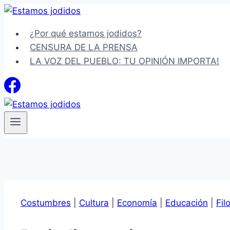
Saltar
al
¿Por qué estamos jodidos?
contenido
CENSURA DE LA PRENSA
LA VOZ DEL PUEBLO: TU OPINIÓN IMPORTA!
Costumbres
|
Cultura
|
Economía
|
Educación
|
Fil