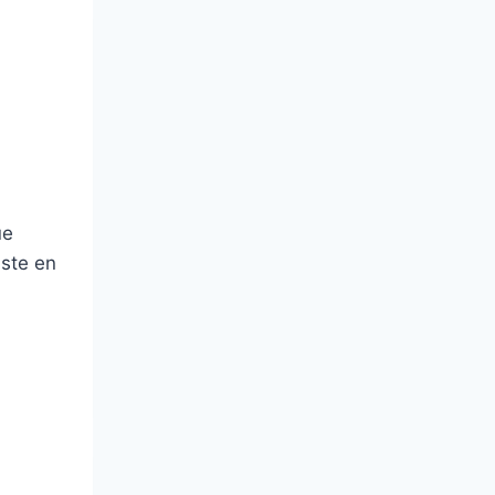
ue
iste en