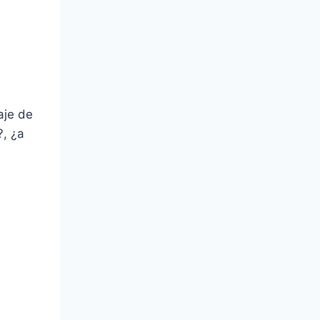
aje de
?, ¿a