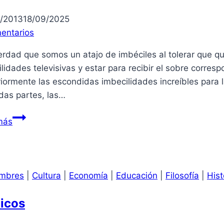
/2013
18/09/2025
entarios
rdad que somos un atajo de imbéciles al tolerar que qu
lidades televisivas y estar para recibir el sobre corres
riormente las escondidas imbecilidades increíbles para
das partes, las…
España
más
y
periodismo
pagado
mbres
|
Cultura
|
Economía
|
Educación
|
Filosofía
|
Hist
icos