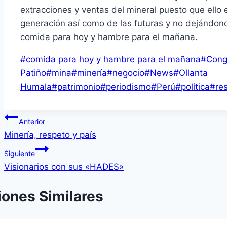
extracciones y ventas del mineral puesto que ello
generación así como de las futuras y no dejándono
comida para hoy y hambre para el mañana.
Etiquetas
#
comida para hoy y hambre para el mañana
#
Con
de
Patiño
#
mina
#
minería
#
negocio
#
News
#
Ollanta
la
Humala
#
patrimonio
#
periodismo
#
Perú
#
política
#
re
entrada:
Navegación
Anterior
Minería, respeto y país
de
Siguiente
entradas
Visionarios con sus «HADES»
iones Similares