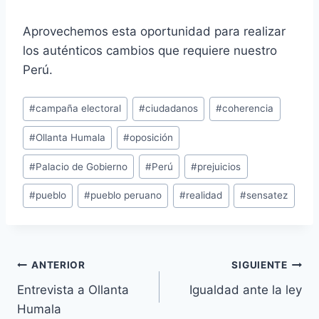
Aprovechemos esta oportunidad para realizar
los auténticos cambios que requiere nuestro
Perú.
Etiquetas
#
campaña electoral
#
ciudadanos
#
coherencia
de
#
Ollanta Humala
#
oposición
la
entrada:
#
Palacio de Gobierno
#
Perú
#
prejuicios
#
pueblo
#
pueblo peruano
#
realidad
#
sensatez
Navegación
ANTERIOR
SIGUIENTE
Entrevista a Ollanta
Igualdad ante la ley
de
Humala