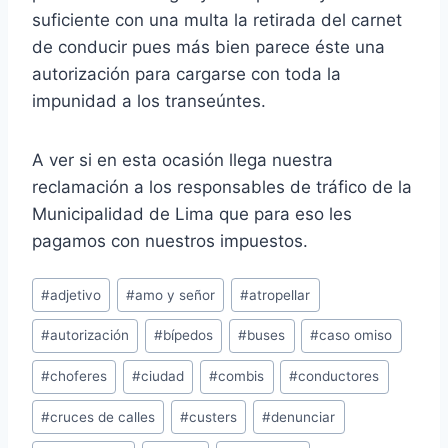
suficiente con una multa la retirada del carnet
de conducir pues más bien parece éste una
autorización para cargarse con toda la
impunidad a los transeúntes.
A ver si en esta ocasión llega nuestra
reclamación a los responsables de tráfico de la
Municipalidad de Lima que para eso les
pagamos con nuestros impuestos.
Etiquetas
#
adjetivo
#
amo y señor
#
atropellar
de
#
autorización
#
bípedos
#
buses
#
caso omiso
la
entrada:
#
choferes
#
ciudad
#
combis
#
conductores
#
cruces de calles
#
custers
#
denunciar