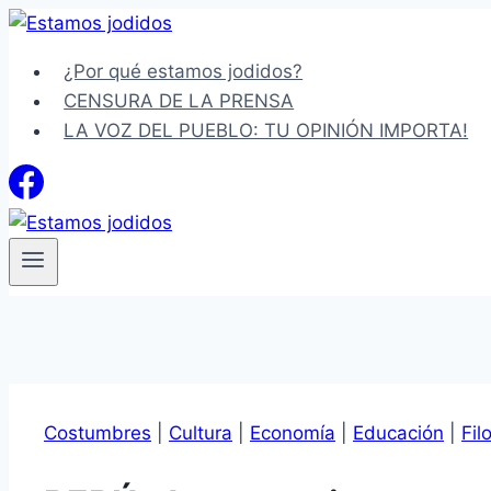
Saltar
al
¿Por qué estamos jodidos?
contenido
CENSURA DE LA PRENSA
LA VOZ DEL PUEBLO: TU OPINIÓN IMPORTA!
Costumbres
|
Cultura
|
Economía
|
Educación
|
Fil