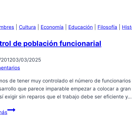
proyecto
Conga
mbres
|
Cultura
|
Economía
|
Educación
|
Filosofía
|
Hist
rol de población funcionarial
/2012
03/03/2025
entarios
os de tener muy controlado el número de funcionarios 
arrollo que parece imparable empezar a colocar a gran p
sí exigir sin reparos que el trabajo debe ser eficiente y…
Control
más
de
población