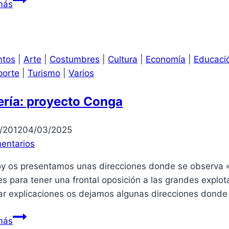
más
de
la
huelga
en
ntos
|
Arte
|
Costumbres
|
Cultura
|
Economía
|
Educaci
España
porte
|
Turismo
|
Varios
ería: proyecto Conga
/2012
04/03/2025
entarios
y os presentamos unas direcciones donde se observa «l
s para tener una frontal oposición a las grandes explot
ar explicaciones os dejamos algunas direcciones donde 
Minería:
más