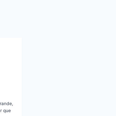
rande,
er que