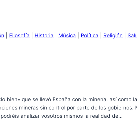
ón
|
Filosofía
|
Historia
|
Música
|
Política
|
Religión
|
Sal
o bien» que se llevó España con la minería, así como l
aciones mineras sin control por parte de los gobiernos.
podréis analizar vosotros mismos la realidad de…