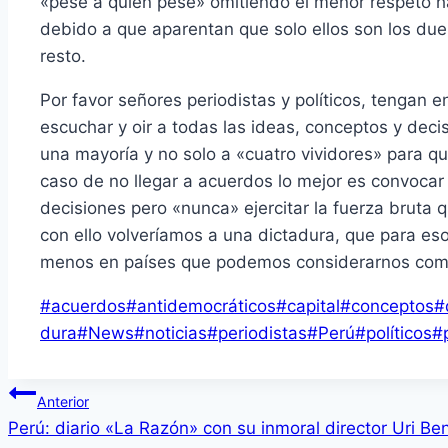
«pese a quien pese» omitiendo el menor respeto h
debido a que aparentan que solo ellos son los du
resto.
Por favor señores periodistas y políticos, tengan 
escuchar y oir a todas las ideas, conceptos y decis
una mayoría y no solo a «cuatro vividores» para q
caso de no llegar a acuerdos lo mejor es convocar
decisiones pero «nunca» ejercitar la fuerza bruta 
con ello volveríamos a una dictadura, que para eso
menos en países que podemos considerarnos como 
Etiquetas
#
acuerdos
#
antidemocráticos
#
capital
#
conceptos
#
de
dura
#
News
#
noticias
#
periodistas
#
Perú
#
políticos
#
la
entrada:
Navegación
Anterior
Perú: diario «La Razón» con su inmoral director Uri B
de