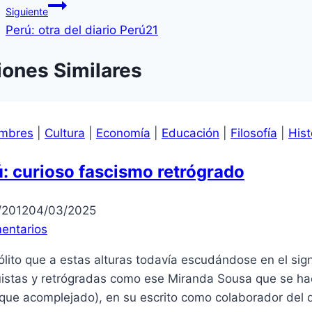
Siguiente
entradas
Perú: otra del diario Perú21
iones Similares
mbres
|
Cultura
|
Economía
|
Educación
|
Filosofía
|
Hist
: curioso fascismo retrógrado
/2012
04/03/2025
entarios
ólito que a estas alturas todavía escudándose en el si
uistas y retrógradas como ese Miranda Sousa que se h
 que acomplejado), en su escrito como colaborador del 