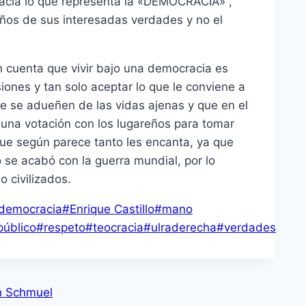
acia lo que representa la «DEMOCRACIA» ,
eños de sus interesadas verdades y no el
en cuenta que vivir bajo una democracia es
iones y tan solo aceptar lo que le conviene a
ue se adueñen de las vidas ajenas y que en el
 una votación con los lugareños para tomar
que según parece tanto les encanta, ya que
 se acabó con la guerra mundial, por lo
civilizados.
democracia
#
Enrique Castillo
#
mano
público
#
respeto
#
teocracia
#
ulraderecha
#
verdades
en Schmuel