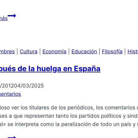
Perú:
más
curioso
fascismo
retrógrado
mbres
|
Cultura
|
Economía
|
Educación
|
Filosofía
|
Hist
pués de la huelga en España
/2012
04/03/2025
entarios
ioso ver los titulares de los periódicos, los comentario
ses a que representan tanto los partidos políticos y si
l» se interpreta como la paralización de todo un país 
Después