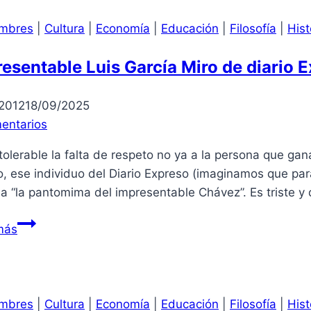
funcionarial
mbres
|
Cultura
|
Economía
|
Educación
|
Filosofía
|
Hist
esentable Luis García Miro de diario 
/2012
18/09/2025
entarios
olerable la falta de respeto no ya a la persona que ga
, ese individuo del Diario Expreso (imaginamos que para
da “la pantomima del impresentable Chávez”. Es triste
Impresentable
más
Luis
García
Miro
de
mbres
|
Cultura
|
Economía
|
Educación
|
Filosofía
|
Hist