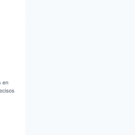
s en
ecisos