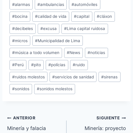
Etiquetas
#
alarmas
#
ambulancias
#
automóviles
de
#
bocina
#
calidad de vida
#
capital
#
cláxon
la
entrada:
#
decibeles
#
excusa
#
Lima capital ruidosa
#
micros
#
Municipalidad de Lima
#
música a todo volumen
#
News
#
noticias
#
Perú
#
pito
#
polícias
#
ruido
#
ruidos molestos
#
servicios de sanidad
#
sirenas
#
sonidos
#
sonidos molestos
Navegación
ANTERIOR
SIGUIENTE
Minería y falacia
Minería: proyecto
de