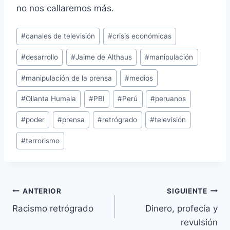
no nos callaremos más.
Etiquetas
#
canales de televisión
#
crisis económicas
de
#
desarrollo
#
Jaime de Althaus
#
manipulación
la
entrada:
#
manipulación de la prensa
#
medios
#
Ollanta Humala
#
PBI
#
Perú
#
peruanos
#
poder
#
prensa
#
retrógrado
#
televisión
#
terrorismo
Navegación
ANTERIOR
SIGUIENTE
Racismo retrógrado
Dinero, profecía y
de
revulsión