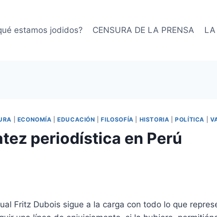
qué estamos jodidos?
CENSURA DE LA PRENSA
LA
URA
|
ECONOMÍA
|
EDUCACIÓN
|
FILOSOFÍA
|
HISTORIA
|
POLÍTICA
|
V
tez periodística en Perú
al Fritz Dubois sigue a la carga con todo lo que repres