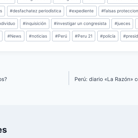
as
#
desfachatez periodística
#
expediente
#
falsas proteccio
ndividuo
#
inquisición
#
investigar un congresista
#
jueces
#
News
#
noticias
#
Perú
#
Peru 21
#
policía
#
presi
os?
Perú: diario «La Razón» c
es