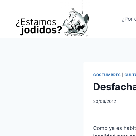
Saltar
al
¿Por 
contenido
COSTUMBRES
|
CULT
Desfacha
20/06/2012
Como ya es habitu