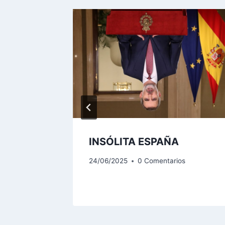
n se
a!
s
INSÓLITA ESPAÑA
24/06/2025
0 Comentarios