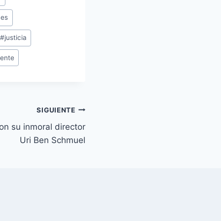
nes
#
justicia
dente
SIGUIENTE
on su inmoral director
Uri Ben Schmuel