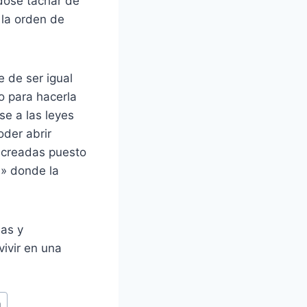
ndose tachar de
 la orden de
 de ser igual
o para hacerla
se a las leyes
oder abrir
s creadas puesto
n» donde la
ias y
ivir en una
a