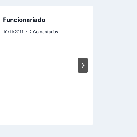
Funcionariado
Perú: d
inversi
10/11/2011
2 Comentarios
29/12/2012