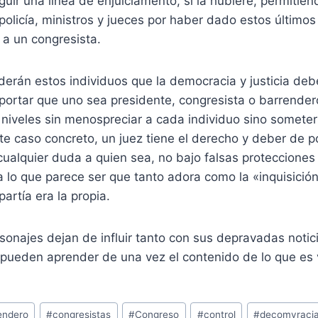
guir una línea de enjuiciamento, si la hubiere, permitié
policía, ministros y jueces por haber dado estos últimos
o a un congresista.
rán estos individuos que la democracia y justicia debe
portar que uno sea presidente, congresista o barrender
s niveles sin menospreciar a cada individuo sino someter
ste caso concreto, un juez tiene el derecho y deber de p
cualquier duda a quien sea, no bajo falsas proteccione
 lo que parece ser que tanto adora como la «inquisició
partía era la propia.
rsonajes dejan de influir tanto con sus depravadas notic
pueden aprender de una vez el contenido de lo que es v
endero
#
congresistas
#
Congreso
#
control
#
decomvraci