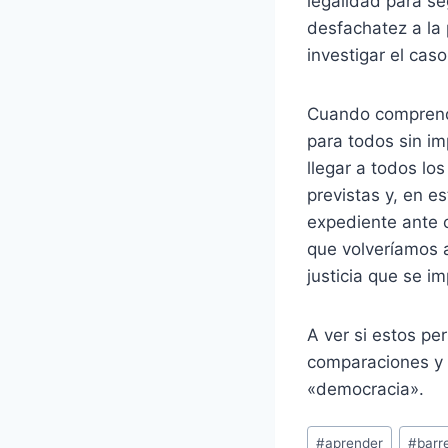
legalidad para se
desfachatez a la 
investigar el cas
Cuando comprende
para todos sin im
llegar a todos lo
previstas y, en e
expediente ante 
que volveríamos a
justicia que se im
A ver si estos pe
comparaciones y 
«democracia».
Etiquetas
#
aprender
#
barr