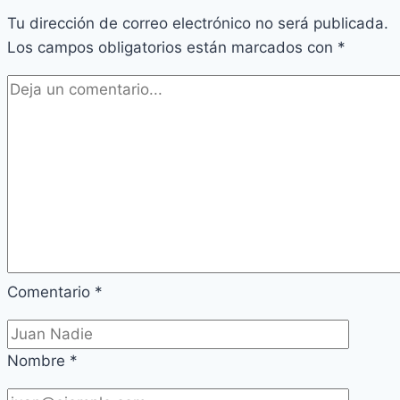
Tu dirección de correo electrónico no será publicada.
al
Los campos obligatorios están marcados con
segundo
*
después
del
Dios
Omnipotente)
en
Expreso
Comentario
*
Nombre
*