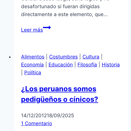
desafortunado si fueran dirigidas
directamente a este elemento, que…
De
Leer más
vuelta
con
Mulder
Alimentos
|
Costumbres
|
Cultura
|
Economía
|
Educación
|
Filosofía
|
Historia
|
Política
¿Los peruanos somos
pedigüeños o cínicos?
14/12/2012
18/09/2025
1 Comentario