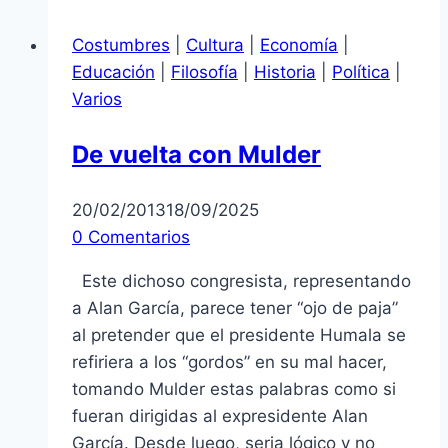
púas
Costumbres
|
Cultura
|
Economía
|
en
Educación
|
Filosofía
|
Historia
|
Política
|
jardines
Varios
de
aceras
De vuelta con Mulder
20/02/2013
18/09/2025
0 Comentarios
Este dichoso congresista, representando
a Alan García, parece tener “ojo de paja”
al pretender que el presidente Humala se
refiriera a los “gordos” en su mal hacer,
tomando Mulder estas palabras como si
fueran dirigidas al expresidente Alan
García. Desde luego, seria lógico y no