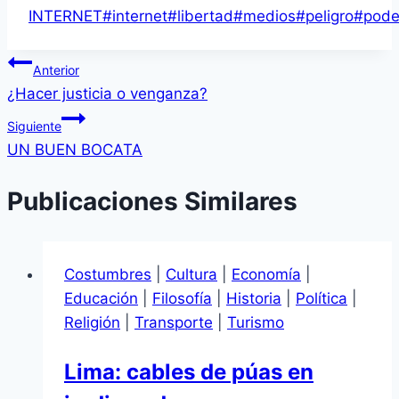
de
INTERNET
#
internet
#
libertad
#
medios
#
peligro
#
pode
la
Navegación
entrada:
Anterior
¿Hacer justicia o venganza?
de
Siguiente
entradas
UN BUEN BOCATA
Publicaciones Similares
Costumbres
|
Cultura
|
Economía
|
Educación
|
Filosofía
|
Historia
|
Política
|
Religión
|
Transporte
|
Turismo
Lima: cables de púas en