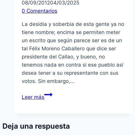
08/09/2012
04/03/2025
0 Comentarios
La desidia y soberbia de esta gente ya no
tiene nombre; encima se permiten meter
un escrito que según parece ser es de un
tal Félix Moreno Caballero que dice ser
presidente del Callao, y bueno, no
tenemos nada en contra si ese pueblo así
desea tener a su representante con sus
votos. Sin embargo,…
Otra
Leer más
del
«DOM»
ése
Deja una respuesta
(nick
correspondiente