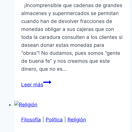
¡Incomprensible que cadenas de grandes
almacenes y supermercados se permitan
cuando han de devolver fracciones de
monedas obligar a sus cajeras que con
toda la caradura consulten a los clientes si
desean donar estas monedas para
“obras”! No dudamos, pues somos “gente
de buena fe” y nos creemos que este
dinero, que no es…
¿Los
Leer más
peruanos
somos
pedigüeños
o
Filosofía
|
Política
|
Religión
cínicos?