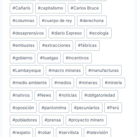
de
#
Cañaris
#
capitalismo
#
Carlos Bruce
la
entrada:
#
columnas
#
cuerpo de rey
#
derechona
#
desaprensivos
#
diario Expreso
#
ecología
#
embustes
#
extracciones
#
fábricas
#
gobierno
#
huelgas
#
incentivos
#
Lambayeque
#
macro mineras
#
manufacturas
#
medio ambiente
#
medios
#
mineras
#
minería
#
nativos
#
News
#
noticias
#
obligatoriedad
#
oposición
#
pantomima
#
pecuniarios
#
Perú
#
pobladores
#
prensa
#
proyecto minero
#
respeto
#
robar
#
servilista
#
televisión