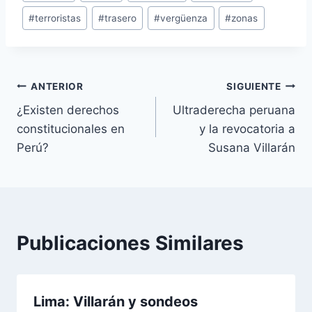
#
terroristas
#
trasero
#
vergüenza
#
zonas
Navegación
ANTERIOR
SIGUIENTE
¿Existen derechos
Ultraderecha peruana
de
constitucionales en
y la revocatoria a
entradas
Perú?
Susana Villarán
Publicaciones Similares
Lima: Villarán y sondeos