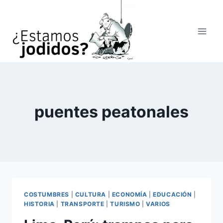
Saltar
al
contenido
puentes peatonales
COSTUMBRES
|
CULTURA
|
ECONOMÍA
|
EDUCACIÓN
|
HISTORIA
|
TRANSPORTE
|
TURISMO
|
VARIOS