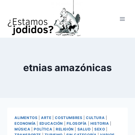
Saltar
al
contenido
etnias amazónicas
ALIMENTOS
|
ARTE
|
COSTUMBRES
|
CULTURA
|
ECONOMÍA
|
EDUCACIÓN
|
FILOSOFÍA
|
HISTORIA
|
MÚSICA
|
POLÍTICA
|
RELIGIÓN
|
SALUD
|
SEXO
|
TRANSPORTE
|
TURISMO
|
SIN CATEGORÍA
|
VARIOS