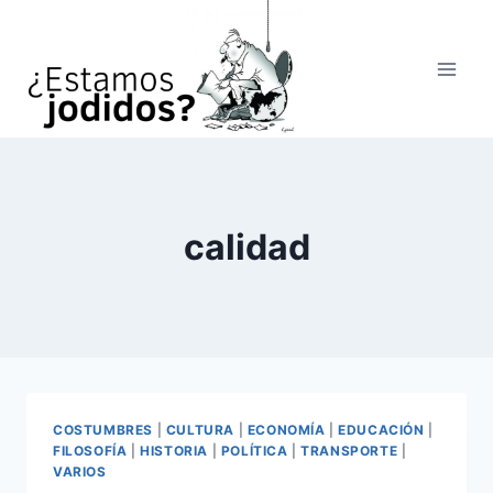
Saltar
al
contenido
calidad
COSTUMBRES
|
CULTURA
|
ECONOMÍA
|
EDUCACIÓN
|
FILOSOFÍA
|
HISTORIA
|
POLÍTICA
|
TRANSPORTE
|
VARIOS