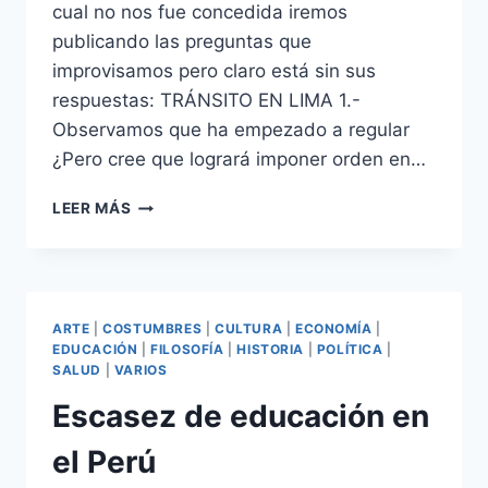
cual no nos fue concedida iremos
publicando las preguntas que
improvisamos pero claro está sin sus
respuestas: TRÁNSITO EN LIMA 1.-
Observamos que ha empezado a regular
¿Pero cree que logrará imponer orden en…
ENTREVISTA
LEER MÁS
NO
REALIZADA
A
LA
ALCALDESA
ARTE
|
COSTUMBRES
|
CULTURA
|
ECONOMÍA
|
DE
EDUCACIÓN
|
FILOSOFÍA
|
HISTORIA
|
POLÍTICA
|
LIMA:
SALUD
|
VARIOS
SUSANA
Escasez de educación en
VILLARÁN
(PARTE
el Perú
2)