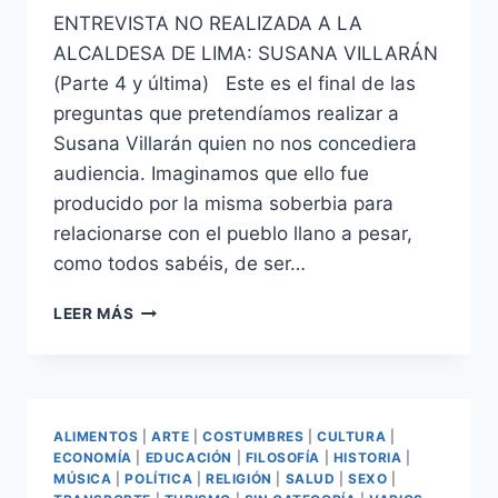
ENTREVISTA NO REALIZADA A LA
ALCALDESA DE LIMA: SUSANA VILLARÁN
(Parte 4 y última) Este es el final de las
preguntas que pretendíamos realizar a
Susana Villarán quien no nos concediera
audiencia. Imaginamos que ello fue
producido por la misma soberbia para
relacionarse con el pueblo llano a pesar,
como todos sabéis, de ser…
ENTREVISTA
LEER MÁS
NO
REALIZADA
A
LA
ALCALDESA
ALIMENTOS
|
ARTE
|
COSTUMBRES
|
CULTURA
|
DE
ECONOMÍA
|
EDUCACIÓN
|
FILOSOFÍA
|
HISTORIA
|
LIMA:
MÚSICA
|
POLÍTICA
|
RELIGIÓN
|
SALUD
|
SEXO
|
SUSANA