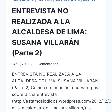
TRANSPORTE
|
TURISMO
|
SIN CATEGORÍA
|
VARIOS
VILLARÁN
ENTREVISTA NO
(PARTE
4
REALIZADA A LA
Y
ÚLTIMA)
ALCALDESA DE LIMA:
SUSANA VILLARÁN
(Parte 2)
14/12/2012
3 Comentarios
ENTREVISTA NO REALIZADA A LA
ALCALDESA DE LIMA: SUSANA VILLARÁN
(Parte 2) Como continuación a nuestro post
sobre dicha entrevista
(http://estamosjodidos.wordpress.com/2012/12/0
a-la-alcaldesa-de-lima-sra-villaran/) la